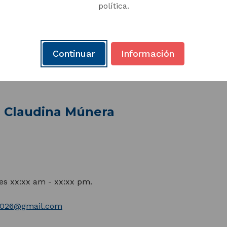
ca ciudadana y de una cultura democrática y de emprendi
política.
social y armónico de la comunidad.
Continuar
Información
a Claudina Múnera
nes xx:xx am - xx:xx pm.
2026@gmail.com