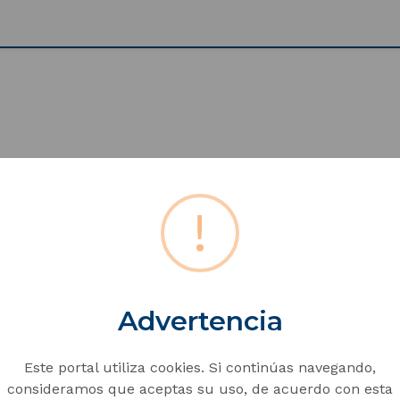
rácter público nuestra misión es formar al estudiante en
moral y espiritual con capacidad de autonomía, creatividad,
!
iderazgo en el desarrollo de su comunidad, del municipio, 
o sus necesidades y mejorando su calidad de vida.
N
Advertencia
as con conciencia crítica, ética y social, que les posibili
Este portal utiliza cookies. Si continúas navegando,
desarrollo de las capacidades del Conocer, el Ser y el Ha
consideramos que aceptas su uso, de acuerdo con esta