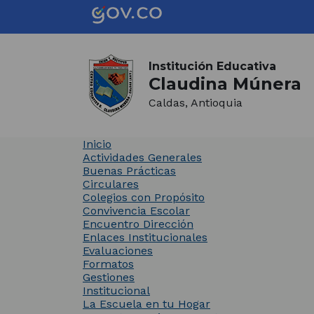
Saltar al contenido principal
Inicio del contenido principal
(Este
enlace
abrirá
Institución Educativa
Claudina Múnera
una
nueva
Caldas, Antioquia
pestaña)
Inicio
Actividades Generales
Buenas Prácticas
Circulares
Colegios con Propósito
Convivencia Escolar
Encuentro Dirección
Enlaces Institucionales
Evaluaciones
Formatos
Gestiones
Institucional
La Escuela en tu Hogar