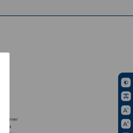
 su
del
te tener
cer a