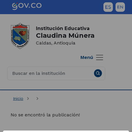
Saltar al contenido principal
Inicio del contenido principal
(Este
enlace
abrirá
Institución Educativa
Claudina Múnera
una
nueva
Caldas, Antioquia
pestaña)
Menú
Inicio
No se encontró la publicación!