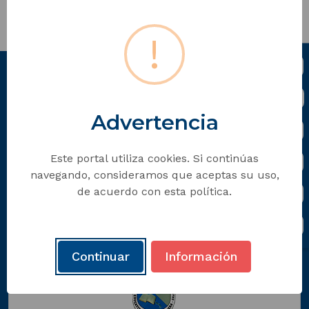
!
Institución Educativa Claudina
Múnera
Sede Principal
Advertencia
Dirección: Calle 42 SUR 69 A 58
Medellín, Antioquia - Colombia
Código Postal: xxxxxx
Este portal utiliza cookies. Si continúas
Horario de Atención: Lunes a Viernes xx:xx am -
navegando, consideramos que aceptas su uso,
xx:xx pm.
de acuerdo con esta política.
Teléfono: +57 (604)
Correo Electrónico:
ieempresarial2026@gmail.com
Continuar
Información