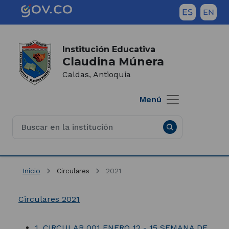
Saltar al contenido principal
Inicio del contenido principal
(Este
enlace
abrirá
Institución Educativa
Claudina Múnera
una
nueva
Caldas, Antioquia
pestaña)
Menú
Inicio
Circulares
2021
Circulares 2021
1. CIRCULAR 001 ENERO 12 - 15 SEMANA DE